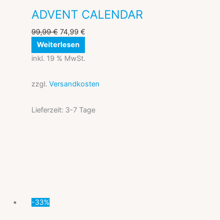
ADVENT CALENDAR
99,99
€
74,99
€
Weiterlesen
inkl. 19 % MwSt.
zzgl.
Versandkosten
Lieferzeit:
3-7 Tage
Ursprünglicher
Aktueller
Preis
Preis
war:
ist:
29,94 €
20,00 €.
-33%