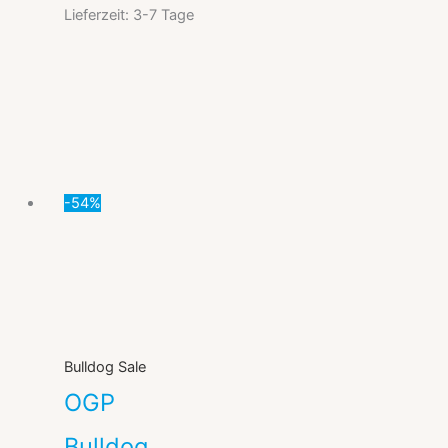
Lieferzeit:
3-7 Tage
Ursprünglicher
Aktueller
Preis
Preis
war:
ist:
8,66 €
3,99 €.
-54%
Bulldog Sale
OGP
Bulldog