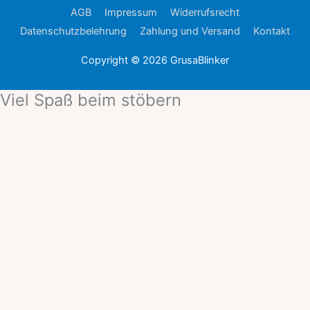
AGB
Impressum
Widerrufsrecht
Datenschutzbelehrung
Zahlung und Versand
Kontakt
Copyright © 2026
GrusaBlinker
Viel Spaß beim stöbern
Ursprünglicher
Aktueller
Preis
Preis
war:
ist:
99,99 €
74,99 €.