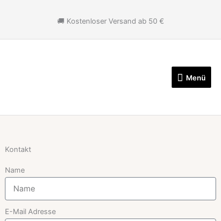
Zum
Inhalt
🚚 Kostenloser Versand ab 50 €
springen
Menü
Menü
Kontakt
Name
E-Mail Adresse