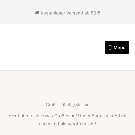
Zum
Inhalt
🚚 Kostenloser Versand ab 50 €
springen
Menü
Menü
Großes kündigt sich an
Hier bahnt sich etwas Großes an! Unser Shop ist in Arbeit
und wird bald veröffentlicht!