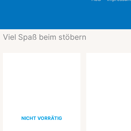
Viel Spaß beim stöbern
Ursprünglicher
Aktueller
Ursprüngl
Ak
Preis
Preis
Preis
Pr
war:
ist:
war:
ist
99,99 €
74,99 €.
29,94 €
20
NICHT VORRÄTIG