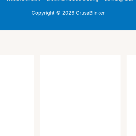
Copyright © 2026
GrusaBlinker
icher
tueller
eis
:
,00 €.