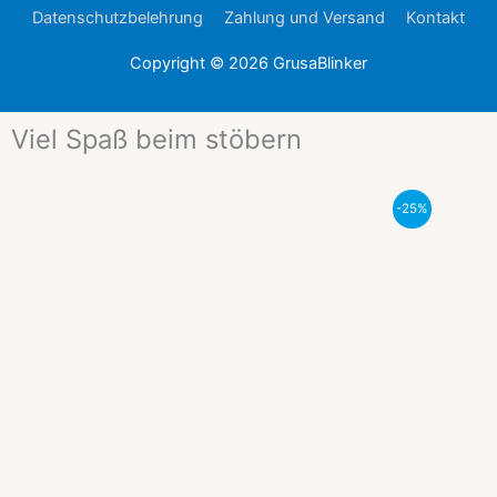
Datenschutzbelehrung
Zahlung und Versand
Kontakt
Copyright © 2026
GrusaBlinker
Viel Spaß beim stöbern
Ursprünglicher
Aktueller
-25%
Preis
Preis
war:
ist:
99,99 €
74,99 €.