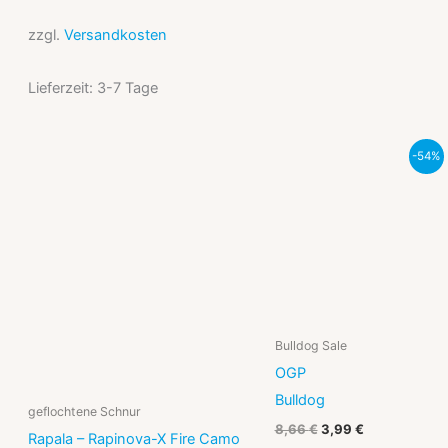
zzgl.
Versandkosten
Lieferzeit:
3-7 Tage
Ursprünglicher
Aktueller
-54%
Preis
Preis
war:
ist:
8,66 €
3,99 €.
Bulldog Sale
OGP
Bulldog
geflochtene Schnur
8,66
€
3,99
€
Rapala – Rapinova-X Fire Camo