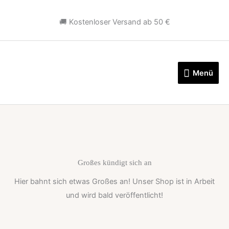
Zum
Inhalt
🚚 Kostenloser Versand ab 50 €
springen
Menü
Menü
Großes kündigt sich an
Hier bahnt sich etwas Großes an! Unser Shop ist in Arbeit
und wird bald veröffentlicht!