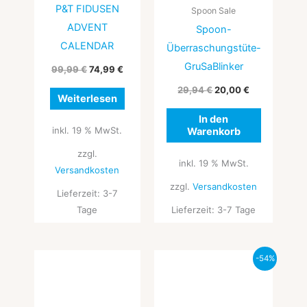
P&T FIDUSEN
Spoon Sale
ADVENT
Spoon-
CALENDAR
Überraschungstüte-
GruSaBlinker
99,99
€
74,99
€
29,94
€
20,00
€
Weiterlesen
In den
inkl. 19 % MwSt.
Warenkorb
zzgl.
inkl. 19 % MwSt.
Versandkosten
zzgl.
Versandkosten
Lieferzeit:
3-7
Tage
Lieferzeit:
3-7 Tage
Ursprünglicher
Aktueller
-54%
Preis
Preis
war:
ist:
8,66 €
3,99 €.