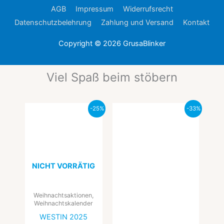
AGB
Impressum
Widerrufsrecht
Datenschutzbelehrung
Zahlung und Versand
Kontakt
Copyright © 2026
GrusaBlinker
Viel Spaß beim stöbern
Ursprünglicher
Aktueller
Ursprünglicher
Aktueller
-25%
-33%
Preis
Preis
Preis
Preis
war:
ist:
war:
ist:
99,99 €
74,99 €.
29,94 €
20,00 €.
NICHT VORRÄTIG
Weihnachtsaktionen,
Weihnachtskalender
WESTIN 2025